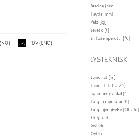
Bredde [mm]
Høyde [mm]
Vekt [kg]
Levetid [t]
Driftstemperatur [°C]
(NO)
FDV (ENG)
LYSTEKNISK
Lumen ut [lm]
Lumen LED (tc=25)
Spredningsvinkel [°]
Fargetemperatur [K]
Fargegjengivelse [CRI/Ra]
Fargekode
Lyskilde
Optikk