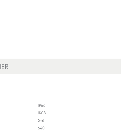
NER
IP66
IK08
Grå
640