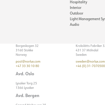
Hospitality
Interior
Outdoor
Light Management Sy
Audio
Borgeskogen 32
Krokslätts Fabriker 
3160 Stokke
431 37 Mölndal
Norway
Sweden
post@norlux.com
sweden@norlux.com
+47 33 30 10 80
+46 (0) 31-7070500
Avd. Oslo
Lysaker Torg 25
1366 Lysaker
Avd. Bergen
Conrad Mohrs veg 25