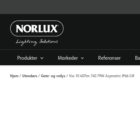
Hopp
rett
til
innholdet
Produkter
Markeder
Referanser
Bæ
Hjem
Utendørs
Gate- og veilys
/
/
/ Via 10 407lm 740 79W Asymetric IP66 GR