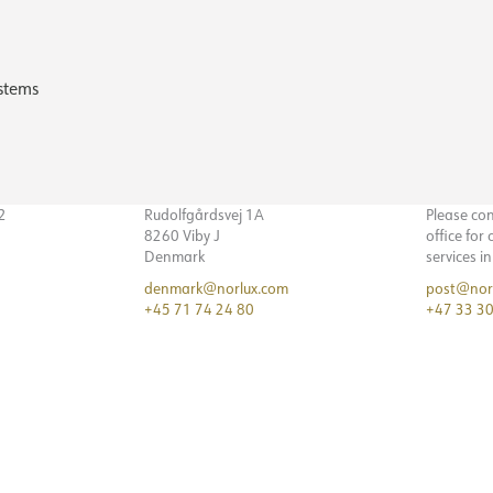
stems
32
Rudolfgårdsvej 1A
Please co
8260 Viby J
office for
Denmark
services i
denmark@norlux.com
post@nor
+45 71 74 24 80
+47 33 30