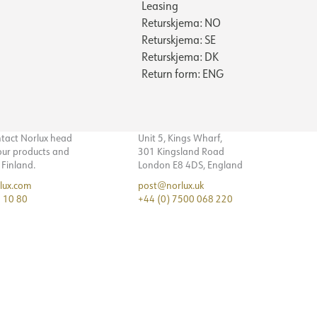
Leasing
Returskjema: NO
Returskjema: SE
Returskjema: DK
Return form: ENG
ntact Norlux head
Unit 5, Kings Wharf,
 our products and
301 Kingsland Road
n Finland.
London E8 4DS, England
lux.com
post@norlux.uk
 10 80
+44 (0) 7500 068 220