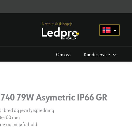
Nettbutikk (Norge):
Om oss
Kundeservice
 740 79W Asymetric IP66 GR
or bred og jevn lysspredning
eter 60 mm
ær- og miljøforhold