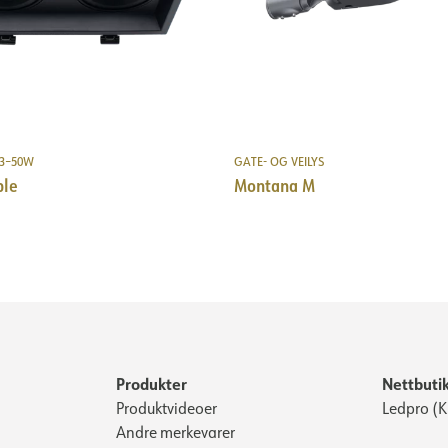
13–50W
GATE- OG VEILYS
ble
Montana M
Produkter
Nettbuti
Produktvideoer
Ledpro (
Andre merkevarer