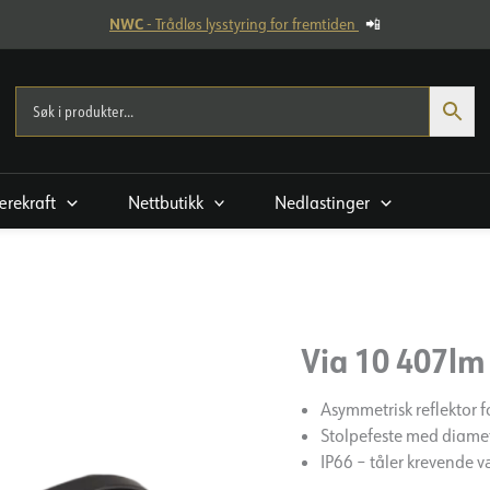
NWC
- Trådløs lysstyring for fremtiden
📲
rekraft
Nettbutikk
Nedlastinger
Via 10 407lm
Asymmetrisk reflektor f
Stolpefeste med diam
IP66 – tåler krevende v