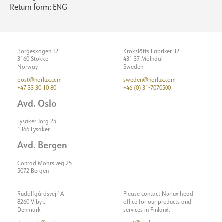
Return form: ENG
Borgeskogen 32
Krokslätts Fabriker 32
3160 Stokke
431 37 Mölndal
Norway
Sweden
post@norlux.com
sweden@norlux.com
+47 33 30 10 80
+46 (0) 31-7070500
Avd. Oslo
Lysaker Torg 25
1366 Lysaker
Avd. Bergen
Conrad Mohrs veg 25
5072 Bergen
Rudolfgårdsvej 1A
Please contact Norlux head
8260 Viby J
office for our products and
Denmark
services in Finland.