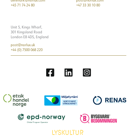
denmark@norlux.com
post@norlux.com
+45 71 74 24 80
+47 33 30 10 80
Unit 5, Kings Wharf,
301 Kingsland Road
London E8 4DS, England
post@norlux.uk
+44 (0) 7500 068 220