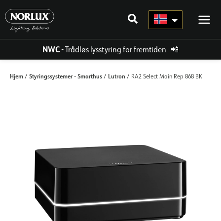
Hopp
rett
til
innholdet
NWC
- Trådløs lysstyring for fremtiden
📲
Hjem
Styringssystemer - Smarthus
Lutron
/
/
/ RA2 Select Main Rep 868 BK