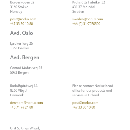
Borgeskogen 32
Krokslätts Fabriker 32
3160 Stokke
431 37 Mölndal
Norway
Sweden
post@norlux.com
sweden@norlux.com
+47 33 30 10 80
+46 (0) 31-7070500
Avd. Oslo
Lysaker Torg 25
1366 Lysaker
Avd. Bergen
Conrad Mohrs veg 25
5072 Bergen
Rudolfgårdsvej 1A
Please contact Norlux head
8260 Viby J
office for our products and
Denmark
services in Finland.
denmark@norlux.com
post@norlux.com
+45 71 74 24 80
+47 33 30 10 80
Unit 5, Kings Wharf,