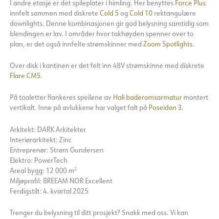
I andre etasje er det spileplater i himling. Her benyttes
Force Plus
innfelt sammen med diskrete
Cold 5
og
Cold 10
rektangulære
downlights. Denne kombinasjonen gir god belysning samtidig som
blendingen er lav. I områder hvor takhøyden spenner over to
plan, er det også innfelte strømskinner med
Zoom Spotlights
.
Over disk i kantinen er det felt inn 48V strømskinne med diskrete
Flare CM5
.
På toaletter flankeres speilene av
Hali baderomsarmatur
montert
vertikalt. Inne på avlukkene har valget falt på
Poseidon 3
.
Arkitekt: DARK Arkitekter
Interiørarkitekt: Zinc
Entreprenør: Strøm Gundersen
Elektro: PowerTech
Areal bygg: 12 000 m²
Miljøprofil: BREEAM NOR Excellent
Ferdigstilt: 4. kvartal 2025
Trenger du belysning til ditt prosjekt? Snakk med oss. Vi kan