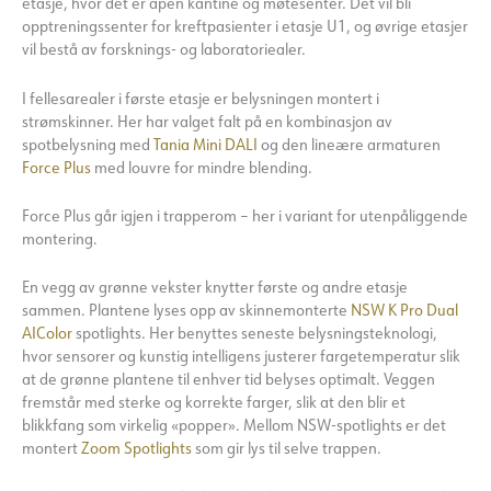
etasje, hvor det er åpen kantine og møtesenter. Det vil bli
opptreningssenter for kreftpasienter i etasje U1, og øvrige etasjer
vil bestå av forsknings- og laboratoriealer.
I fellesarealer i første etasje er belysningen montert i
strømskinner. Her har valget falt på en kombinasjon av
spotbelysning med
Tania Mini DALI
og den lineære armaturen
Force Plus
med louvre for mindre blending.
Force Plus går igjen i trapperom – her i variant for utenpåliggende
montering.
En vegg av grønne vekster knytter første og andre etasje
sammen. Plantene lyses opp av skinnemonterte
NSW K Pro Dual
AIColor
spotlights. Her benyttes seneste belysningsteknologi,
hvor sensorer og kunstig intelligens justerer fargetemperatur slik
at de grønne plantene til enhver tid belyses optimalt. Veggen
fremstår med sterke og korrekte farger, slik at den blir et
blikkfang som virkelig «popper». Mellom NSW-spotlights er det
montert
Zoom Spotlights
som gir lys til selve trappen.