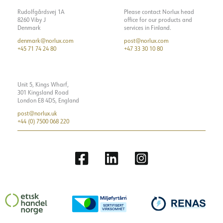
Rudolfgårdsvej 1A
Please contact Norlux head
8260 Viby J
office for our products and
Denmark
services in Finland.
denmark@norlux.com
post@norlux.com
+45 71 74 24 80
+47 33 30 10 80
Unit 5, Kings Wharf,
301 Kingsland Road
London E8 4DS, England
post@norlux.uk
+44 (0) 7500 068 220