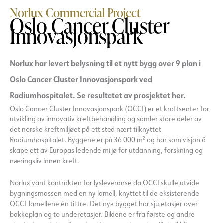
Norlux Commercial Project
Oslo Cancer Cluster
Innovasjonspark
Norlux har levert belysning til et nytt bygg over 9 plan i
Oslo Cancer Cluster Innovasjonspark ved
Radiumhospitalet. Se resultatet av prosjektet her.
Oslo Cancer Cluster Innovasjonspark (OCCI) er et kraftsenter for
utvikling av innovativ kreftbehandling og samler store deler av
det norske kreftmiljøet på ett sted nært tilknyttet
Radiumhospitalet. Byggene er på 36 000 m² og har som visjon å
skape ett av Europas ledende miljø for utdanning, forskning og
næringsliv innen kreft.
Norlux vant kontrakten for lysleveranse da OCCI skulle utvide
bygningsmassen med en ny lamell, knyttet til de eksisterende
OCCI-lamellene én til tre. Det nye bygget har sju etasjer over
bakkeplan og to underetasjer. Bildene er fra første og andre