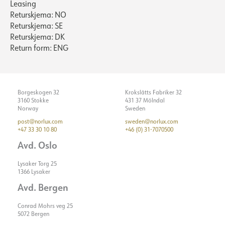
Leasing
Returskjema: NO
Returskjema: SE
Returskjema: DK
Return form: ENG
Borgeskogen 32
Krokslätts Fabriker 32
3160 Stokke
431 37 Mölndal
Norway
Sweden
post@norlux.com
sweden@norlux.com
+47 33 30 10 80
+46 (0) 31-7070500
Avd. Oslo
Lysaker Torg 25
1366 Lysaker
Avd. Bergen
Conrad Mohrs veg 25
5072 Bergen