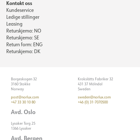
Kontakt oss
Kundeservice
Ledige stillinger
Leasing
Returskjema: NO
Returskjema: SE
Return form: ENG
Returskjema: DK
Borgeskogen 32
Krokslätts Fabriker 32
3160 Stokke
431 37 Mölndal
Norway
Sweden
post@norlux.com
sweden@norlux.com
+47 33 30 10 80
+46 (0) 31-7070500
Avd. Oslo
Lysaker Torg 25
1366 Lysaker
Avd. Bergen