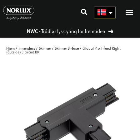
Hopp
rett
til
innholdet
NWC
- Trådløs lysstyring for fremtiden
📲
Hjem
Innendørs
Skinner
Skinner 3 -fase
/
/
/
/ Global Pro T-feed Right
(outside) 3-circuit BK