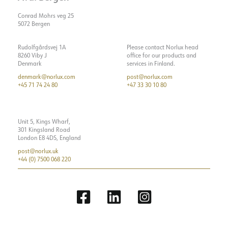
Conrad Mohrs veg 25
5072 Bergen
Rudolfgårdsvej 1A
Please contact Norlux head
8260 Viby J
office for our products and
Denmark
services in Finland.
denmark@norlux.com
post@norlux.com
+45 71 74 24 80
+47 33 30 10 80
Unit 5, Kings Wharf,
301 Kingsland Road
London E8 4DS, England
post@norlux.uk
+44 (0) 7500 068 220