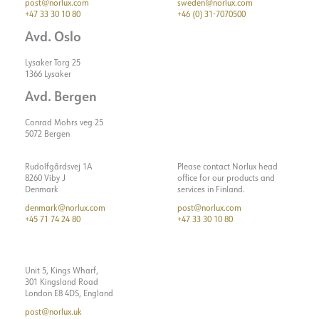
post@norlux.com
sweden@norlux.com
+47 33 30 10 80
+46 (0) 31-7070500
Avd. Oslo
Lysaker Torg 25
1366 Lysaker
Avd. Bergen
Conrad Mohrs veg 25
5072 Bergen
Rudolfgårdsvej 1A
Please contact Norlux head
8260 Viby J
office for our products and
Denmark
services in Finland.
denmark@norlux.com
post@norlux.com
+45 71 74 24 80
+47 33 30 10 80
Unit 5, Kings Wharf,
301 Kingsland Road
London E8 4DS, England
post@norlux.uk