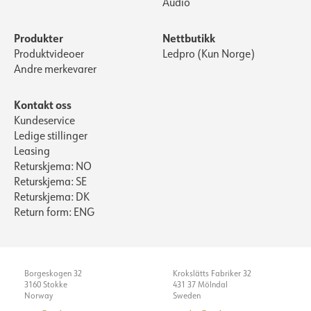
Audio
Produkter
Nettbutikk
Produktvideoer
Ledpro (Kun Norge)
Andre merkevarer
Kontakt oss
Kundeservice
Ledige stillinger
Leasing
Returskjema: NO
Returskjema: SE
Returskjema: DK
Return form: ENG
Borgeskogen 32
Krokslätts Fabriker 32
3160 Stokke
431 37 Mölndal
Norway
Sweden