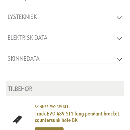
LYSTEKNISK
Dimbar
Ja
ELEKTRISK DATA
Spenning [V]
48VDC
SKINNEDATA
Isolasjonsklasse
3
Produkt
Track
TILBEHØR
SKINNER EVO 48V ST1
Track EVO 48V ST1 long pendant bracket,
countersunk hole BK