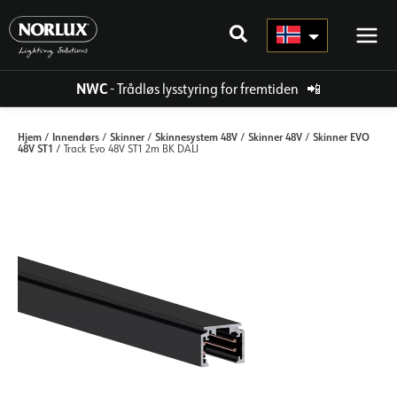
Hopp
rett
til
innholdet
NWC
- Trådløs lysstyring for fremtiden
📲
Hjem
Innendørs
Skinner
Skinnesystem 48V
Skinner 48V
Skinner EVO
/
/
/
/
/
48V ST1
/ Track Evo 48V ST1 2m BK DALI