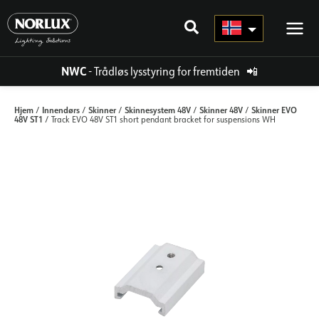
Hopp
rett
til
innholdet
NWC
- Trådløs lysstyring for fremtiden
📲
Hjem
Innendørs
Skinner
Skinnesystem 48V
Skinner 48V
Skinner EVO
/
/
/
/
/
48V ST1
/ Track EVO 48V ST1 short pendant bracket for suspensions WH