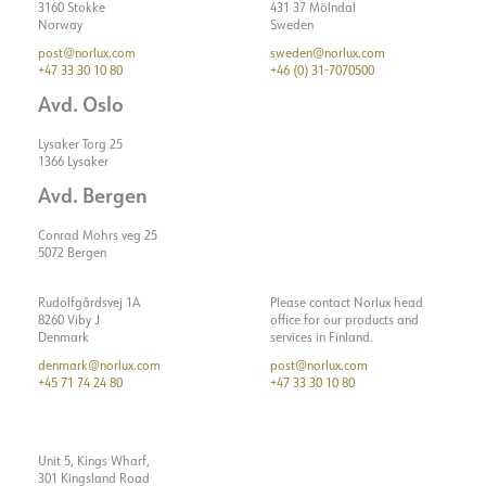
3160 Stokke
431 37 Mölndal
Norway
Sweden
post@norlux.com
sweden@norlux.com
+47 33 30 10 80
+46 (0) 31-7070500
Avd. Oslo
Lysaker Torg 25
1366 Lysaker
Avd. Bergen
Conrad Mohrs veg 25
5072 Bergen
Rudolfgårdsvej 1A
Please contact Norlux head
8260 Viby J
office for our products and
Denmark
services in Finland.
denmark@norlux.com
post@norlux.com
+45 71 74 24 80
+47 33 30 10 80
Unit 5, Kings Wharf,
301 Kingsland Road