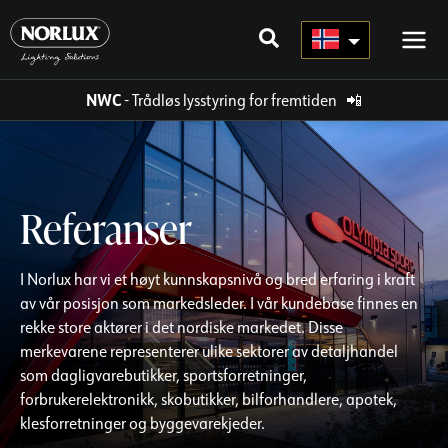
Hopp
rett
til
innholdet
NWC
- Trådløs lysstyring for fremtiden
📲
Referanser
I Norlux har vi et høyt kunnskapsnivå og bred erfaring i kraft
av vår posisjon som markedsleder. I vår kundebase finnes en
rekke store aktører i det nordiske markedet. Disse
merkevarene representerer ulike sektorer av detaljhandel
som dagligvarebutikker, sportsforretninger,
forbrukerelektronikk, skobutikker, bilforhandlere, apotek,
klesforretninger og byggevarekjeder.