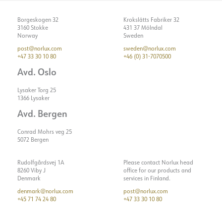
Borgeskogen 32
Krokslätts Fabriker 32
3160 Stokke
431 37 Mölndal
Norway
Sweden
post@norlux.com
sweden@norlux.com
+47 33 30 10 80
+46 (0) 31-7070500
Avd. Oslo
Lysaker Torg 25
1366 Lysaker
Avd. Bergen
Conrad Mohrs veg 25
5072 Bergen
Rudolfgårdsvej 1A
Please contact Norlux head
8260 Viby J
office for our products and
Denmark
services in Finland.
denmark@norlux.com
post@norlux.com
+45 71 74 24 80
+47 33 30 10 80