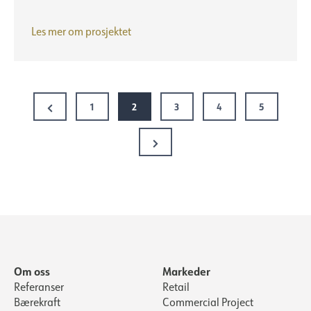
Jarl
Les mer om prosjektet
Sandin
Previous
1
2
3
4
5
Page
Next
Page
Om oss
Markeder
Referanser
Retail
Bærekraft
Commercial Project