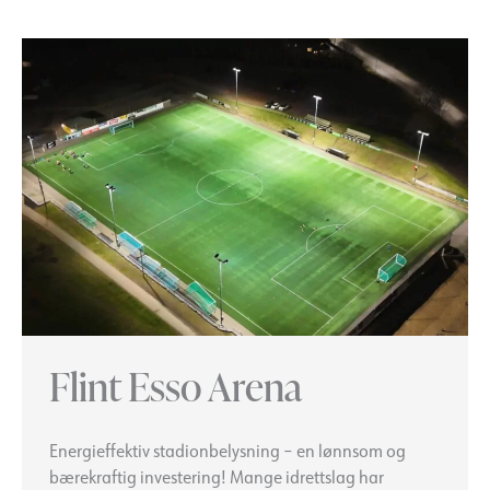
Flint Esso Arena
Energieffektiv stadionbelysning – en lønnsom og
bærekraftig investering! Mange idrettslag har