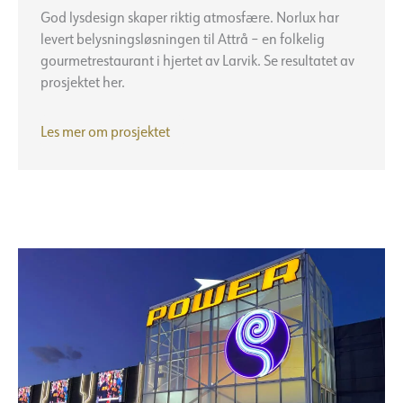
God lysdesign skaper riktig atmosfære. Norlux har
levert belysningsløsningen til Attrå – en folkelig
gourmetrestaurant i hjertet av Larvik. Se resultatet av
prosjektet her.
Attrå
Les mer om prosjektet
–
folkelig
gourmet