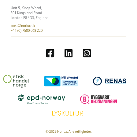
Unit 5, Kings Wharf,
301 Kingsland Road
London E8 4DS, England
post@norlux.uk
+44 (0) 7500 068 220
© 2026 Norlux. Alle rettigheter.