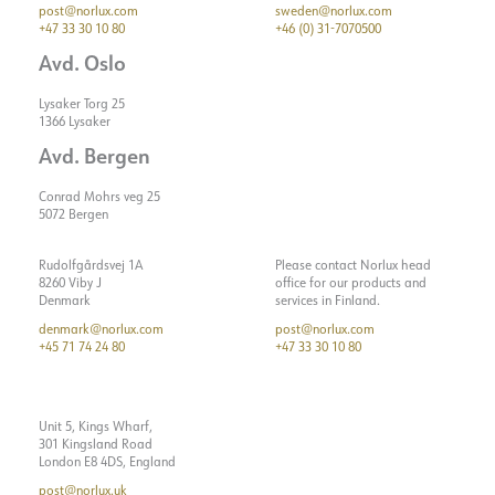
post@norlux.com
sweden@norlux.com
+47 33 30 10 80
+46 (0) 31-7070500
Avd. Oslo
Lysaker Torg 25
1366 Lysaker
Avd. Bergen
Conrad Mohrs veg 25
5072 Bergen
Rudolfgårdsvej 1A
Please contact Norlux head
8260 Viby J
office for our products and
Denmark
services in Finland.
denmark@norlux.com
post@norlux.com
+45 71 74 24 80
+47 33 30 10 80
Unit 5, Kings Wharf,
301 Kingsland Road
London E8 4DS, England
post@norlux.uk