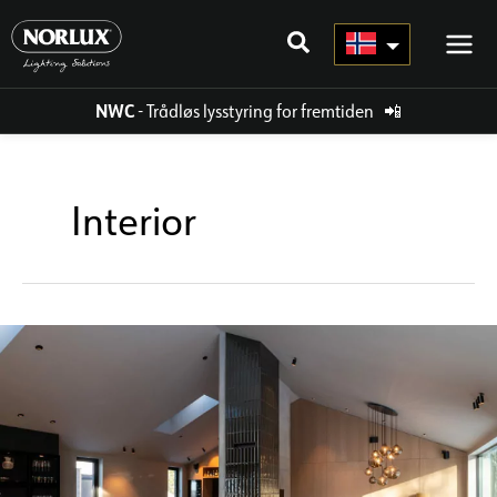
Hopp
rett
til
innholdet
NWC
- Trådløs lysstyring for fremtiden
📲
Interior