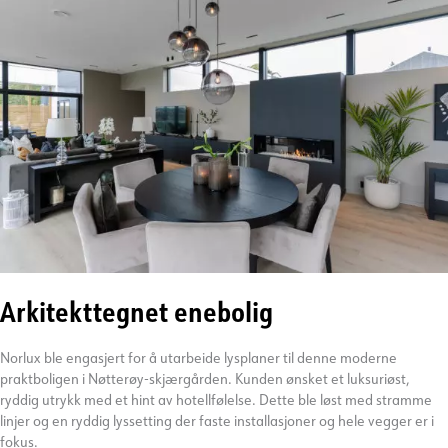
Arkitekttegnet enebolig
Norlux ble engasjert for å utarbeide lysplaner til denne moderne
praktboligen i Nøtterøy-skjærgården. Kunden ønsket et luksuriøst,
ryddig utrykk med et hint av hotellfølelse. Dette ble løst med stramme
linjer og en ryddig lyssetting der faste installasjoner og hele vegger er i
fokus.