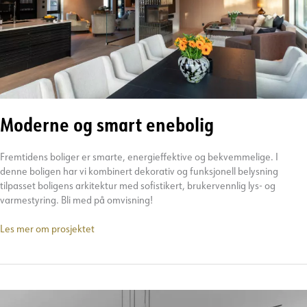
Moderne og smart enebolig
Fremtidens boliger er smarte, energieffektive og bekvemmelige. I
denne boligen har vi kombinert dekorativ og funksjonell belysning
tilpasset boligens arkitektur med sofistikert, brukervennlig lys- og
varmestyring. Bli med på omvisning!
Moderne
Les mer om prosjektet
og
smart
enebolig