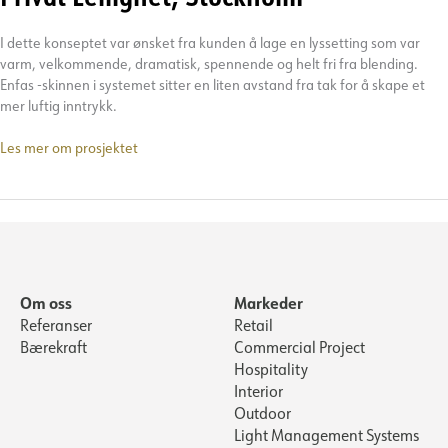
I dette konseptet var ønsket fra kunden å lage en lyssetting som var
varm, velkommende, dramatisk, spennende og helt fri fra blending.
Enfas -skinnen i systemet sitter en liten avstand fra tak for å skape et
mer luftig inntrykk.
Privat
Les mer om prosjektet
Leilighet,
Stockholm
Om oss
Markeder
Referanser
Retail
Bærekraft
Commercial Project
Hospitality
Interior
Outdoor
Light Management Systems