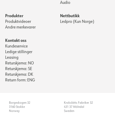
Audio
Produkter
Nettbutikk
Produktvideoer
Ledpro (Kun Norge)
Andre merkevarer
Kontakt oss
Kundeservice
Ledige stillinger
Leasing
Returskjema: NO
Returskjema: SE
Returskjema: DK
Return form: ENG
Borgeskogen 32
Krokslätts Fabriker 32
3160 Stokke
431 37 Mölndal
Norway
Sweden