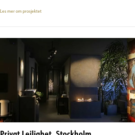
Arkitekttegnet
Les mer om prosjektet
enebolig
Privat Leilighet, Stockholm