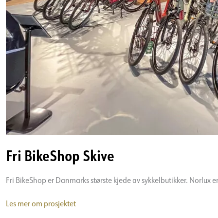
Fri BikeShop Skive
Fri BikeShop er Danmarks største kjede av sykkelbutikker. Norlux er
Fri
Les mer om prosjektet
BikeShop