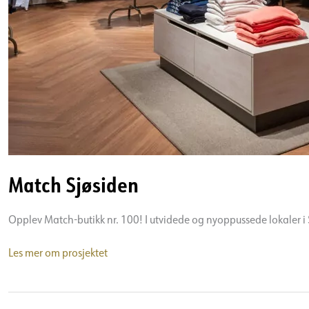
Match Sjøsiden
Opplev Match-butikk nr. 100! I utvidede og nyoppussede lokaler i S
Match
Les mer om prosjektet
Sjøsiden