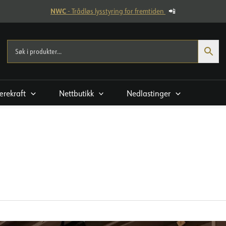
NWC
- Trådløs lysstyring for fremtiden
📲
rekraft
Nettbutikk
Nedlastinger