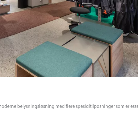
n moderne belysningsløsning med flere spesialtilpasninger som er esse