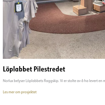
Löplabbet Pilestredet
Norlux belyser Löplabbets flaggskip. Vi er stolte av å ha levert e
Löplabbet
Les mer om prosjektet
Pilestredet