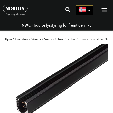
Hopp
rett
til
innholdet
NWC
- Trådløs lysstyring for fremtiden
📲
Hjem
Innendørs
Skinner
Skinner 3 -fase
/
/
/
/ Global Pro Track 3-circuit 3m BK