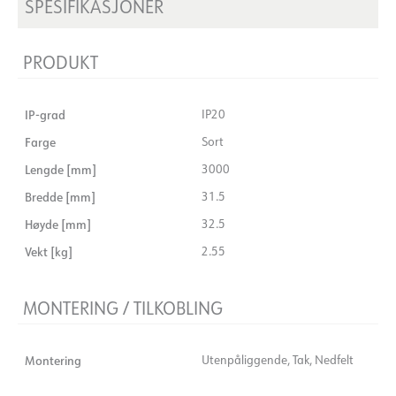
SPESIFIKASJONER
PRODUKT
IP-grad
IP20
Farge
Sort
Lengde [mm]
3000
Bredde [mm]
31.5
Høyde [mm]
32.5
Vekt [kg]
2.55
MONTERING / TILKOBLING
Montering
Utenpåliggende, Tak, Nedfelt