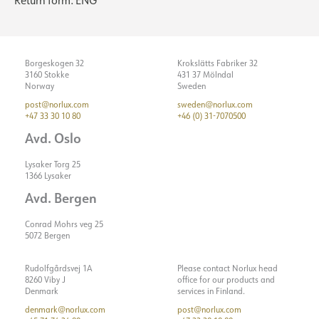
Return form: ENG
Borgeskogen 32
Krokslätts Fabriker 32
3160 Stokke
431 37 Mölndal
Norway
Sweden
post@norlux.com
sweden@norlux.com
+47 33 30 10 80
+46 (0) 31-7070500
Avd. Oslo
Lysaker Torg 25
1366 Lysaker
Avd. Bergen
Conrad Mohrs veg 25
5072 Bergen
Rudolfgårdsvej 1A
Please contact Norlux head
8260 Viby J
office for our products and
Denmark
services in Finland.
denmark@norlux.com
post@norlux.com