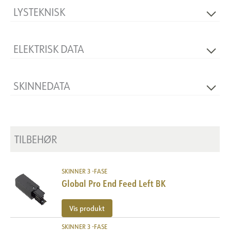
LYSTEKNISK
Dimbar
Nei
ELEKTRISK DATA
Spenning [V]
400V 50Hz
SKINNEDATA
Produkt
Track
Faser
3-fas
TILBEHØR
SKINNER 3 -FASE
Global Pro End Feed Left BK
Vis produkt
SKINNER 3 -FASE