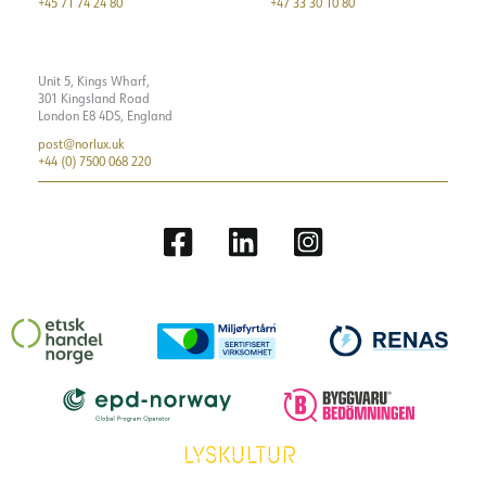
+45 71 74 24 80
+47 33 30 10 80
Unit 5, Kings Wharf,
301 Kingsland Road
London E8 4DS, England
post@norlux.uk
+44 (0) 7500 068 220