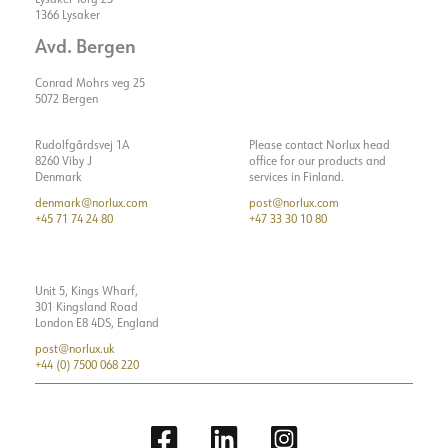
1366 Lysaker
Avd. Bergen
Conrad Mohrs veg 25
5072 Bergen
Rudolfgårdsvej 1A
Please contact Norlux head
8260 Viby J
office for our products and
Denmark
services in Finland.
denmark@norlux.com
post@norlux.com
+45 71 74 24 80
+47 33 30 10 80
Unit 5, Kings Wharf,
301 Kingsland Road
London E8 4DS, England
post@norlux.uk
+44 (0) 7500 068 220