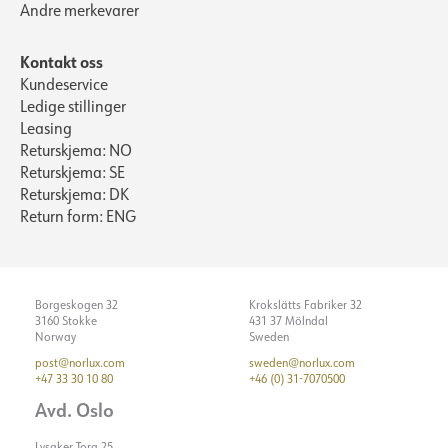
Andre merkevarer
Kontakt oss
Kundeservice
Ledige stillinger
Leasing
Returskjema: NO
Returskjema: SE
Returskjema: DK
Return form: ENG
Borgeskogen 32
Krokslätts Fabriker 32
3160 Stokke
431 37 Mölndal
Norway
Sweden
post@norlux.com
sweden@norlux.com
+47 33 30 10 80
+46 (0) 31-7070500
Avd. Oslo
Lysaker Torg 25