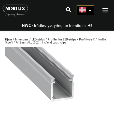
Hopp
rett
til
innholdet
NWC
- Trådløs lysstyring for fremtiden
📲
Hjem
Innendørs
LED-strips
Profiler for LED-strips
Profiltype Y
/
/
/
/
/ Profile
Type Y 17x18mm ALU 2,02m inc/end caps, clips