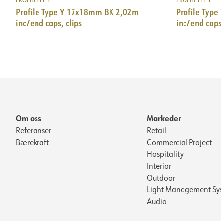
PROFILTYPE Y
PROFILTYPE Y
Profile Type Y 17x18mm BK 2,02m
Profile Type Y 1
inc/end caps, clips
inc/end caps
Om oss
Markeder
Referanser
Retail
Bærekraft
Commercial Project
Hospitality
Interior
Outdoor
Light Management Sy
Audio