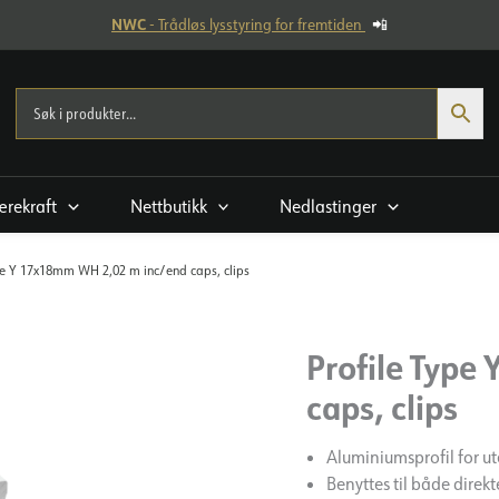
NWC
- Trådløs lysstyring for fremtiden
📲
rekraft
Nettbutikk
Nedlastinger
pe Y 17x18mm WH 2,02 m inc/end caps, clips
Profile Type
caps, clips
Aluminiumsprofil for 
Benyttes til både direk