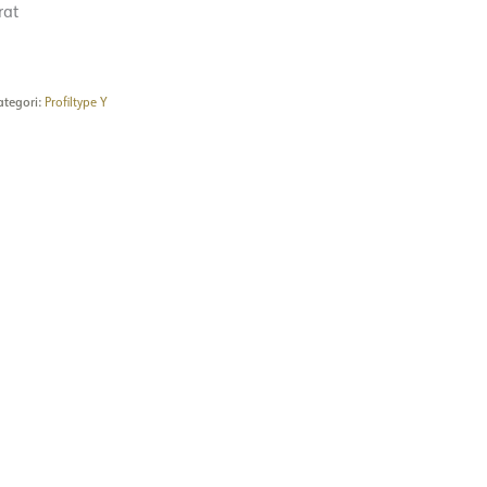
rat
ategori:
Profiltype Y