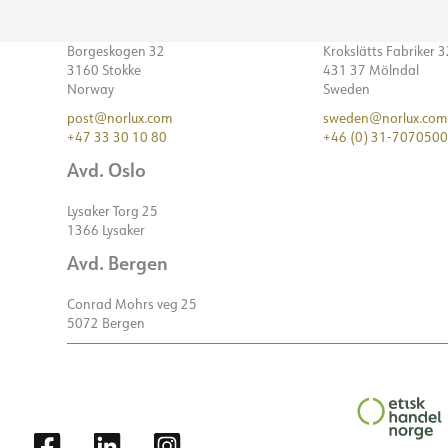
Borgeskogen 32
Krokslätts Fabriker 
3160 Stokke
431 37 Mölndal
Norway
Sweden
post@norlux.com
sweden@norlux.com
+47 33 30 10 80
+46 (0) 31-7070500
Avd. Oslo
Lysaker Torg 25
1366 Lysaker
Avd. Bergen
Conrad Mohrs veg 25
5072 Bergen