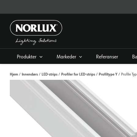
Hopp
rett
til
innholdet
Produkter
Markeder
Referanser
Bæ
Hjem
Innendørs
LED-strips
Profiler for LED-strips
Profiltype Y
/
/
/
/
/ Profile Ty