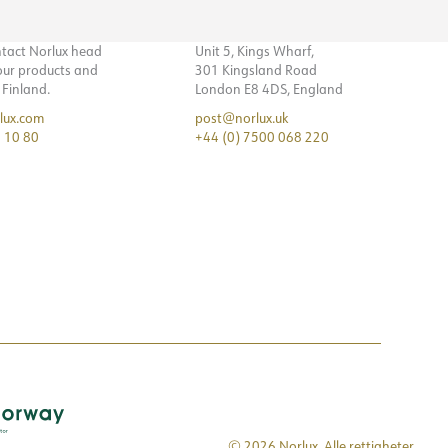
ntact Norlux head
Unit 5, Kings Wharf,
 our products and
301 Kingsland Road
n Finland.
London E8 4DS, England
lux.com
post@norlux.uk
 10 80
+44 (0) 7500 068 220
© 2026 Norlux. Alle rettigheter.