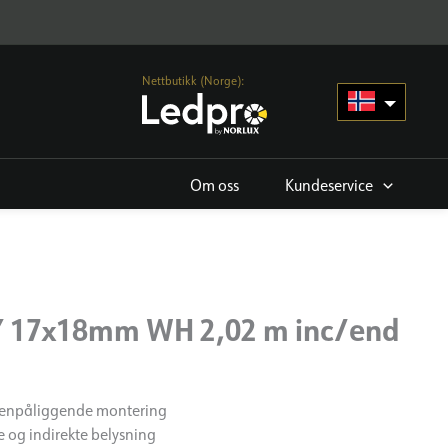
Nettbutikk (Norge):
Om oss
Kundeservice
 Y 17x18mm WH 2,02 m inc/end
utenpåliggende montering
te og indirekte belysning