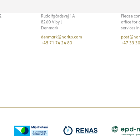
32
Rudolfgårdsvej 1A
Please co
8260 Viby J
office for
Denmark
services i
denmark@norlux.com
post@nor
+45 71 74 24 80
+47 33 30