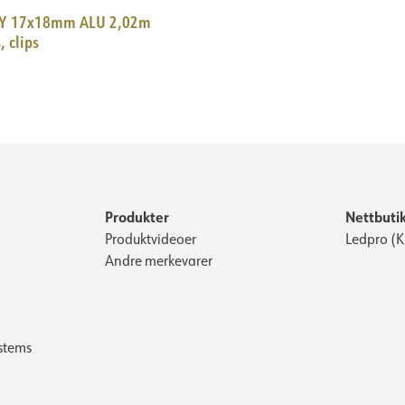
7x18mm ALU 2,02m
, clips
Produkter
Nettbuti
Produktvideoer
Ledpro (
Andre merkevarer
stems