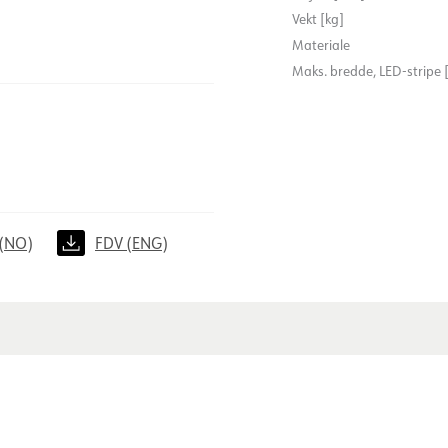
Vekt [kg]
Materiale
Maks. bredde, LED-stripe
(NO)
FDV (ENG)