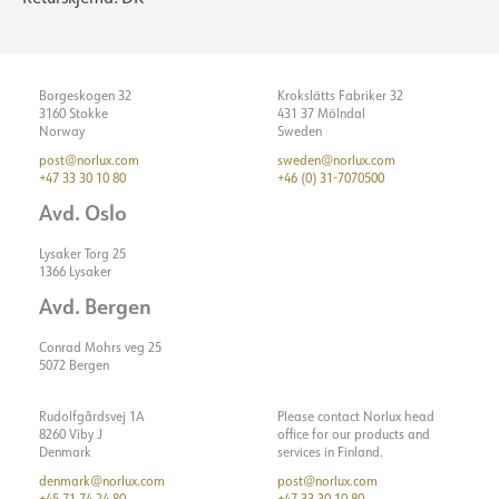
Borgeskogen 32
Krokslätts Fabriker 32
3160 Stokke
431 37 Mölndal
Norway
Sweden
post@norlux.com
sweden@norlux.com
+47 33 30 10 80
+46 (0) 31-7070500
Avd. Oslo
Lysaker Torg 25
1366 Lysaker
Avd. Bergen
Conrad Mohrs veg 25
5072 Bergen
Rudolfgårdsvej 1A
Please contact Norlux head
8260 Viby J
office for our products and
Denmark
services in Finland.
denmark@norlux.com
post@norlux.com
+45 71 74 24 80
+47 33 30 10 80