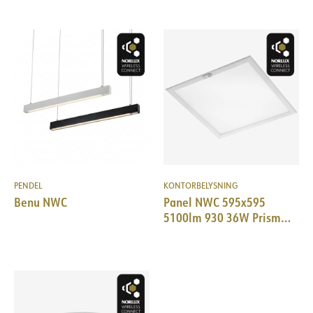
PENDEL
KONTORBELYSNING
Benu NWC
Panel NWC 595x595
5100lm 930 36W Prism
WH PIR+Daylight 18i3