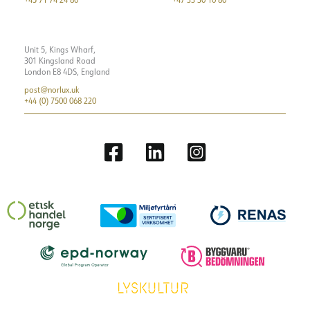
Unit 5, Kings Wharf,
301 Kingsland Road
London E8 4DS, England
post@norlux.uk
+44 (0) 7500 068 220