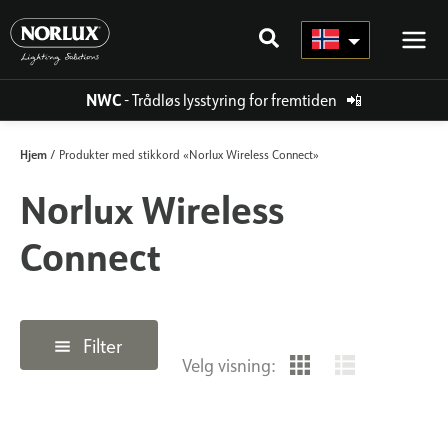
Hopp
rett
til
innholdet
NWC
- Trådløs lysstyring for fremtiden
📲
Hjem
/ Produkter med stikkord «Norlux Wireless Connect»
Norlux Wireless
Connect
Filter
Velg visning: