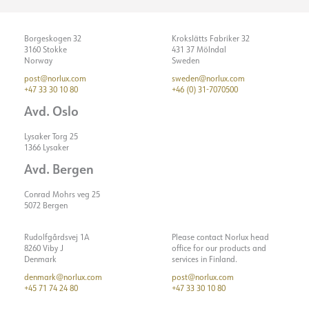
Borgeskogen 32
Krokslätts Fabriker 32
3160 Stokke
431 37 Mölndal
Norway
Sweden
post@norlux.com
sweden@norlux.com
+47 33 30 10 80
+46 (0) 31-7070500
Avd. Oslo
Lysaker Torg 25
1366 Lysaker
Avd. Bergen
Conrad Mohrs veg 25
5072 Bergen
Rudolfgårdsvej 1A
Please contact Norlux head
8260 Viby J
office for our products and
Denmark
services in Finland.
denmark@norlux.com
post@norlux.com
+45 71 74 24 80
+47 33 30 10 80