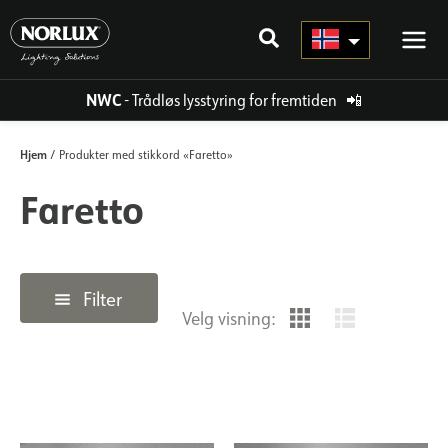
Hopp
rett
til
innholdet
NWC
- Trådløs lysstyring for fremtiden
📲
Hjem
/ Produkter med stikkord «Faretto»
Faretto
Filter
Velg visning: