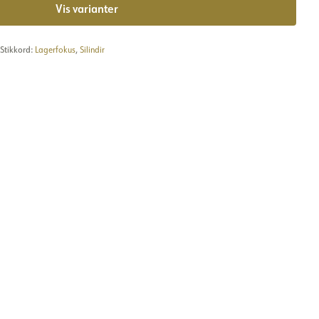
Vis varianter
Stikkord:
Lagerfokus
,
Silindir