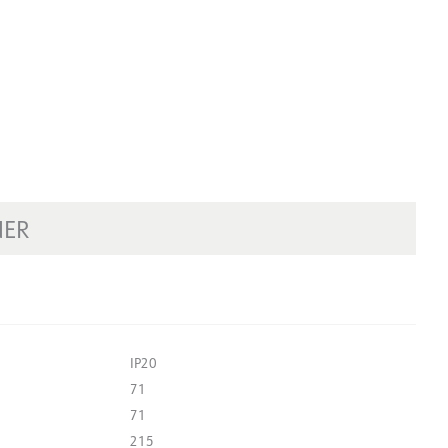
NER
IP20
71
71
215