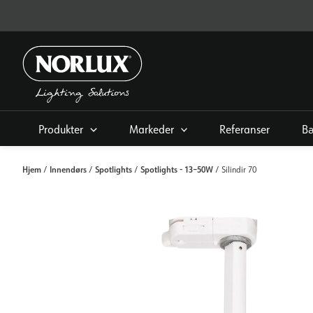
Hopp
rett
til
innholdet
Produkter
Markeder
Referanser
Bæ
Hjem
Innendørs
Spotlights
Spotlights - 13–50W
/
/
/
/ Silindir 70