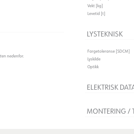
Vekt [kg]
Levetid [t]
LYSTEKNISK
)
Fargetoleranse [SDCM]
kten nedenfor.
Lyskilde
Optikk
ELEKTRISK DAT
Spenning [V]
Isolasjonsklasse
MONTERING / 
Montering