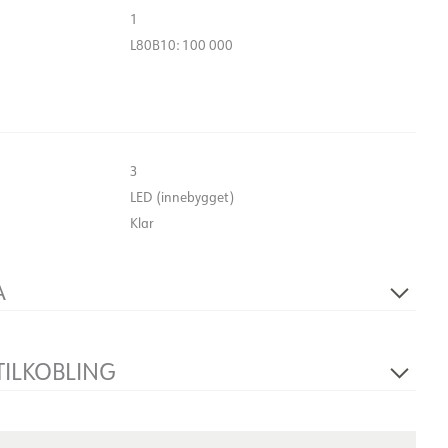
1
L80B10: 100 000
3
LED (innebygget)
Klar
A
230V 50Hz
1
TILKOBLING
Skinne, Tak