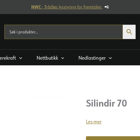
NWC
- Trådløs lysstyring for fremtiden
📲
rekraft
Nettbutikk
Nedlastinger
Silindir 70
Les mer