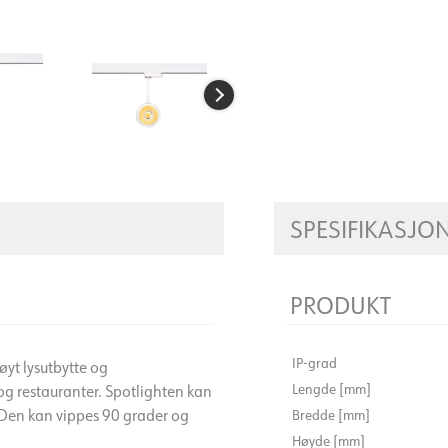
SPESIFIKASJO
PRODUKT
IP-grad
øyt lysutbytte og
Lengde [mm]
r og restauranter. Spotlighten kan
. Den kan vippes 90 grader og
Bredde [mm]
Høyde [mm]