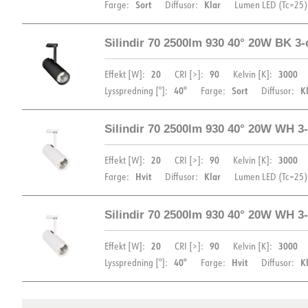
Sort
Klar
Farge:
Diffusor:
Lumen LED (Tc=25)
Silindir 70 2500lm 930 40° 20W BK 3-
DOKUMENTASJON
DIMENSJONER OG LYSDISTRIBUSJON
20
90
3000
Effekt [W]:
CRI [>]:
Kelvin [K]:
Datablad (NO)
Datablad (ENG)
FDV 
40°
Sort
K
Lysspredning [°]:
Farge:
Diffusor:
Silindir 70 2500lm 930 40° 20W WH 3-
DIMENSJONER OG LYSDISTRIBUSJON
DOKUMENTASJON
20
90
3000
Effekt [W]:
CRI [>]:
Kelvin [K]:
Hvit
Klar
Farge:
Diffusor:
Lumen LED (Tc=25)
Datablad (NO)
Datablad (ENG)
FDV 
Silindir 70 2500lm 930 40° 20W WH 3-
Lysfil LDT
DIMENSJONER OG LYSDISTRIBUSJON
20
90
3000
Effekt [W]:
CRI [>]:
Kelvin [K]:
DOKUMENTASJON
40°
Hvit
K
Lysspredning [°]:
Farge:
Diffusor:
Datablad (NO)
Datablad (ENG)
FDV 