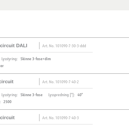
circuit DALI
Art. No.
101090-7-30-3-ddd
Skinne 3-fase+dim
Lysstyring:
lar
ircuit
Art. No.
101090-7-40-2
BESKRIVELSE
Skinne 3-fase
40°
Lysstyring:
Lysspredning [°]:
2500
:
Silindir 70 har et slankt o
PRODUKT
fargegjengivelse har gjort de
circuit
Art. No.
101090-7-40-3
kan enkelt justeres i alle r
IP-grad
BESKRIVELSE
grader og roteres 350 grade