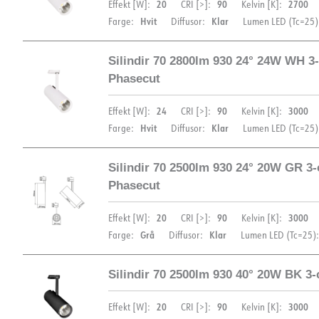
20
90
2700
Effekt [W]:
CRI [>]:
Kelvin [K]:
Hvit
Klar
Farge:
Diffusor:
Lumen LED (Tc=25)
Silindir 70 2800lm 930 24° 24W WH 3-
DIMENSJONER
Phasecut
24
90
3000
Effekt [W]:
CRI [>]:
Kelvin [K]:
Hvit
Klar
Farge:
Diffusor:
Lumen LED (Tc=25)
Silindir 70 2500lm 930 24° 20W GR 3-c
DIMENSJONER
Phasecut
DOKUMENTASJON
20
90
3000
Effekt [W]:
CRI [>]:
Kelvin [K]:
Datablad (NO)
Datablad (ENG)
FDV 
Grå
Klar
Farge:
Diffusor:
Lumen LED (Tc=25):
Silindir 70 2500lm 930 40° 20W BK 3-c
DOKUMENTASJON
DIMENSJONER
20
90
3000
Effekt [W]:
CRI [>]:
Kelvin [K]:
Datablad (NO)
Datablad (ENG)
FDV 