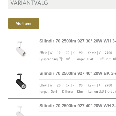
VARIANTVALG
Vis filtere
Silindir 70 2500lm 927 30° 20W WH 3-
19
90
2700
Effekt [W]:
CRI [>]:
Kelvin [K]:
30°
Hvit
K
Lysspredning [°]:
Farge:
Diffusor:
Silindir 70 2500lm 927 40° 20W BK 3-c
DIMENSJONER
20
90
2700
Effekt [W]:
CRI [>]:
Kelvin [K]:
Sort
Klar
Farge:
Diffusor:
Lumen LED (Tc=25)
Silindir 70 2500lm 927 40° 20W WH 3-
DIMENSJONER