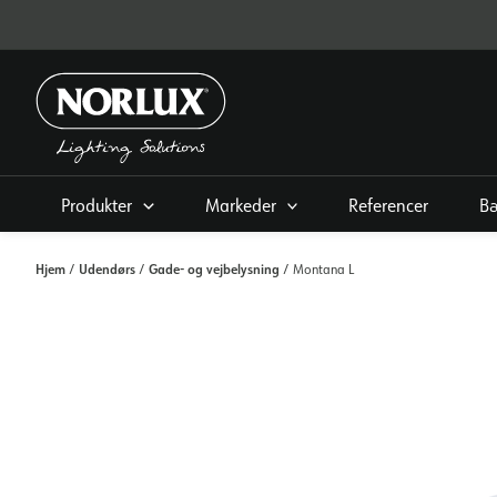
Gå
til
indhold
Produkter
Markeder
Referencer
B
Hjem
Udendørs
Gade- og vejbelysning
/
/
/ Montana L