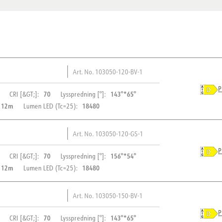
Art. No.
103050-120-BV-1
P
70
143°*65°
CRI [&GT;]:
Lysspredning [°]:
 12m
18480
Lumen LED (Tc=25):
Art. No.
103050-120-GS-1
BESKRIVELSE
P
70
156°*54°
CRI [&GT;]:
Lysspredning [°]:
 12m
18480
Lumen LED (Tc=25):
Montana er udstyret med et i
PRODUKT
elektriske rum direkte på ste
Art. No.
103050-150-BV-1
med at arbejdsomkostninger
IP-klasse
BESKRIVELSE
aerodynamiske design minim
P
70
143°*65°
CRI [&GT;]:
Lysspredning [°]:
Vandal klasse
optimerer varmeafledningen, 