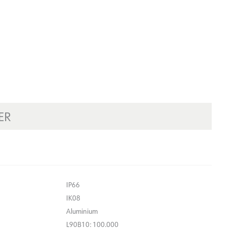
ER
IP66
IK08
Aluminium
L90B10: 100.000