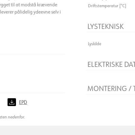
Bygget til at modstå krævende
Driftstemperatur [°C]
verer pålidelig ydeevne selv i
LYSTEKNISK
Lyskilde
ELEKTRISKE DA
Flimmerfri
Spænding [V]
MONTERING / 
Isoleringsklasse
Sokkel
Montering
)
EPD
gten nedenfor.