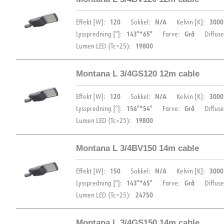
DIMENSIONER
EPD
120
N/A
3000
Effekt [W]:
Sokkel:
Kelvin [K]:
DOKUMENTATION
143°*65°
Grå
Lysspredning [°]:
Farve:
Diffuse
19800
Lumen LED (Tc=25):
Datablad (NO)
Datablad (ENG)
FDV 
Montana L 3/4GS120 12m cable
EPD
DIMENSIONER
DOKUMENTATION
120
N/A
3000
Effekt [W]:
Sokkel:
Kelvin [K]:
156°*54°
Grå
Lysspredning [°]:
Farve:
Diffuse
Datablad (NO)
Datablad (ENG)
FDV 
19800
Lumen LED (Tc=25):
EPD
Montana L 3/4BV150 14m cable
DOKUMENTATION
DIMENSIONER
150
N/A
3000
Effekt [W]:
Sokkel:
Kelvin [K]:
Datablad (NO)
Datablad (ENG)
FDV 
143°*65°
Grå
Lysspredning [°]:
Farve:
Diffuse
24750
Lumen LED (Tc=25):
EPD
DOKUMENTATION
Montana L 3/4GS150 14m cable