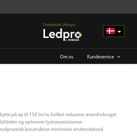
Onlinebutik (Norge):
Om os
Kundeservice
bytte på op til 150 lm/w, hvilket reducerer strømforbruget
biliteten og optimerer lystransmissionen
rodynamisk konstruktion minimerer vindmodstand