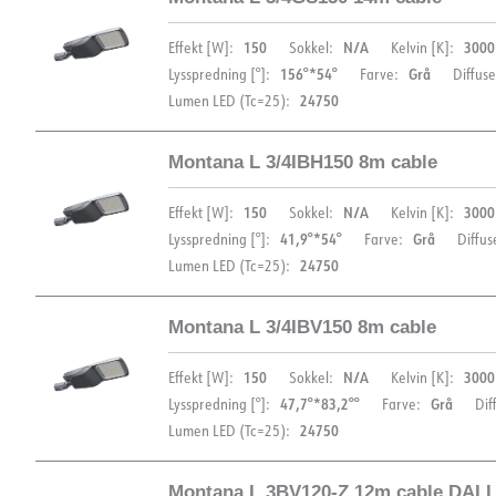
DIMENSIONER
Datablad (NO)
Datablad (ENG)
FDV 
150
N/A
3000
Effekt [W]:
Sokkel:
Kelvin [K]:
156°*54°
Grå
Lysspredning [°]:
Farve:
Diffuse
EPD
24750
Lumen LED (Tc=25):
DOKUMENTATION
Montana L 3/4IBH150 8m cable
DIMENSIONER
Datablad (NO)
Datablad (ENG)
FDV 
150
N/A
3000
Effekt [W]:
Sokkel:
Kelvin [K]:
41,9°*54°
Grå
Lysspredning [°]:
Farve:
Diffus
EPD
24750
Lumen LED (Tc=25):
DOKUMENTATION
Montana L 3/4IBV150 8m cable
DIMENSIONER
Datablad (NO)
Datablad (ENG)
FDV 
150
N/A
3000
Effekt [W]:
Sokkel:
Kelvin [K]:
47,7°*83,2°°
Grå
Lysspredning [°]:
Farve:
Dif
EPD
24750
Lumen LED (Tc=25):
DOKUMENTATION
Montana L 3BV120-Z 12m cable DALI