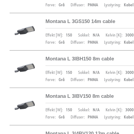
Grå
PMMA
Kabel
Farve:
Diffuser:
Lysstyring:
Montana L 3GS150 14m cable
DIMENSIONER
150
N/A
3000
Effekt [W]:
Sokkel:
Kelvin [K]:
Grå
PMMA
Kabel
Farve:
Diffuser:
Lysstyring:
Montana L 3IBH150 8m cable
DIMENSIONER
150
N/A
3000
Effekt [W]:
Sokkel:
Kelvin [K]:
DOKUMENTATION
Grå
PMMA
Kabel
Farve:
Diffuser:
Lysstyring:
Datablad (NO)
Datablad (ENG)
FDV 
Montana L 3IBV150 8m cable
DIMENSIONER
EPD
150
N/A
3000
Effekt [W]:
Sokkel:
Kelvin [K]:
DOKUMENTATION
Grå
PMMA
Kabel
Farve:
Diffuser:
Lysstyring:
Datablad (NO)
Datablad (ENG)
FDV 
Montana L 3/4BV120 12m cable