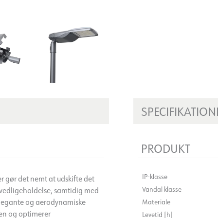
SPECIFIKATION
PRODUKT
IP-klasse
r gør det nemt at udskifte det
Vandal klasse
iv vedligeholdelse, samtidig med
elegante og aerodynamiske
Materiale
en og optimerer
Levetid [h]