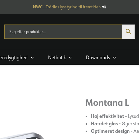
NWC
- Trådløs lysstyring til fremtiden
📲
æredygtighed
Netbutik
Downloads
Montana L
Høj effektivitet -
Lysud
Hærdet glas -
Øger sta
Optimeret design -
Ae